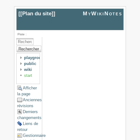
[[
Plan du site
]]
MyWikiNotes
Piste :
Rechercher
playground
public
wiki
start
Afficher
la page
Anciennes
révisions
Derniers
changements
Liens de
retour
Gestionnaire